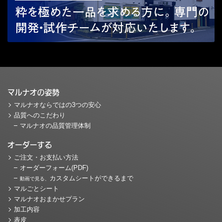
マルナオの姿勢
マルナオならではの3つの安心
品質へのこだわり
マルナオの品質管理体制
オーダーする
ご注文・お支払い方法
オーダーフォーム(PDF)
カスタムシートができるまで
動画で見る、
マルごとシート
マルナオおまかせプラン
加工内容
表皮