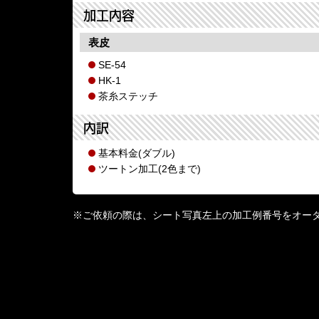
加工内容
表皮
SE-54
HK-1
茶糸ステッチ
内訳
基本料金(ダブル)
ツートン加工(2色まで)
※ご依頼の際は、シート写真左上の加工例番号をオー